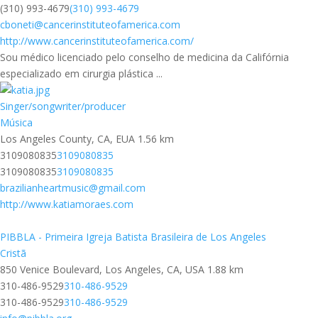
(310) 993-4679
(310) 993-4679
cboneti@cancerinstituteofamerica.com
http://www.cancerinstituteofamerica.com/
Sou médico licenciado pelo conselho de medicina da Califórnia
especializado em cirurgia plástica ...
Singer/songwriter/producer
Música
Los Angeles County, CA, EUA
1.56 km
3109080835
3109080835
3109080835
3109080835
brazilianheartmusic@gmail.com
http://www.katiamoraes.com
PIBBLA - Primeira Igreja Batista Brasileira de Los Angeles
Cristã
850 Venice Boulevard, Los Angeles, CA, USA
1.88 km
310-486-9529
310-486-9529
310-486-9529
310-486-9529