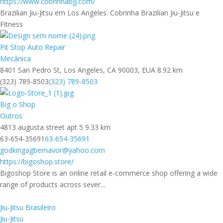
https://www.cobrinhabjj.com/
Brazilian Jiu-Jitsu em Los Angeles. Cobrinha Brazilian Jiu-Jitsu e
Fitness
Pit Stop Auto Repair
Mecânica
8401 San Pedro St, Los Angeles, CA 90003, EUA
8.92 km
(323) 789-8503
(323) 789-8503
Big o Shop
Outros
4813 augusta street apt 5
9.33 km
63-654-35691
63-654-35691
godkingagbemavor@yahoo.com
https://bigoshop.store/
Bigoshop Store is an online retail e-commerce shop offering a wide
range of products across sever...
Jiu-Jitsu Brasileiro
Jiu-Jitsu