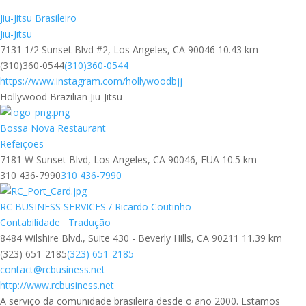
Jiu-Jitsu Brasileiro
Jiu-Jitsu
7131 1/2 Sunset Blvd #2, Los Angeles, CA 90046
10.43 km
(310)360-0544
(310)360-0544
https://www.instagram.com/hollywoodbjj
Hollywood Brazilian Jiu-Jitsu
Bossa Nova Restaurant
Refeições
7181 W Sunset Blvd, Los Angeles, CA 90046, EUA
10.5 km
310 436-7990
310 436-7990
RC BUSINESS SERVICES / Ricardo Coutinho
Contabilidade
Tradução
8484 Wilshire Blvd., Suite 430 - Beverly Hills, CA 90211
11.39 km
(323) 651-2185
(323) 651-2185
contact@rcbusiness.net
http://www.rcbusiness.net
A serviço da comunidade brasileira desde o ano 2000. Estamos