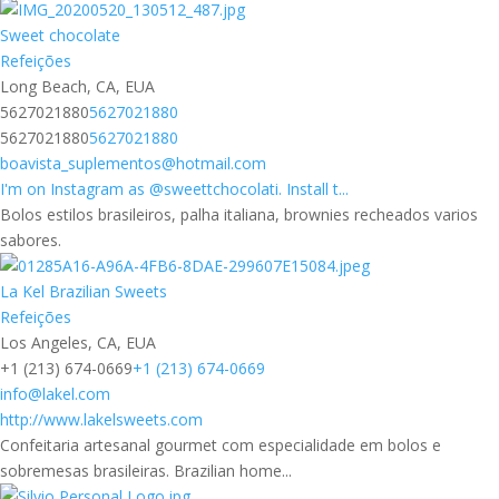
Sweet chocolate
Refeições
Long Beach, CA, EUA
5627021880
5627021880
5627021880
5627021880
boavista_suplementos@hotmail.com
I'm on Instagram as @sweettchocolati. Install t...
Bolos estilos brasileiros, palha italiana, brownies recheados varios
sabores.
La Kel Brazilian Sweets
Refeições
Los Angeles, CA, EUA
+1 (213) 674-0669
+1 (213) 674-0669
info@lakel.com
http://www.lakelsweets.com
Confeitaria artesanal gourmet com especialidade em bolos e
sobremesas brasileiras. Brazilian home...