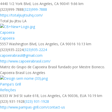
4440 1/2 York Blvd, Los Angeles, CA 90041
9.66 km
(323)999-7888
(323)999-7888
https://totaljiujitsuhq.com/
Total Jiu-Jitsu LA
Capoeira
Capoeira
5557 Washington Blvd, Los Angeles, CA 90016
10.13 km
(323)935-2224
(323)935-2224
capoeirabrasil@gmail.com
http://www.capoeirabrasil.com/
Matriz do Grupo de Capoeira Brasil fundado por Mestre Boneco.
Capoeira Brasil Los Angeles
Pampa's Grill
Refeições
6333 W 3rd St suite 618, Los Angeles, CA 90036, EUA
10.19 km
(323) 931-1928
(323) 931-1928
http://www.pampas-grill.com/contact-us