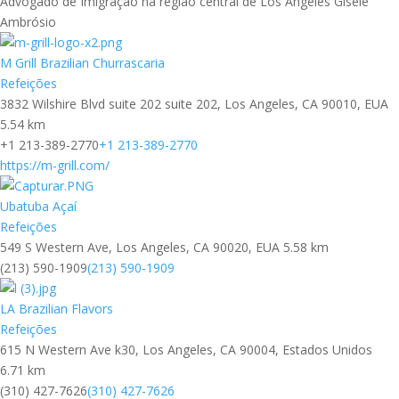
Advogado de Imigração na região central de Los Angeles Gisele
Ambrósio
M Grill Brazilian Churrascaria
Refeições
3832 Wilshire Blvd suite 202 suite 202, Los Angeles, CA 90010, EUA
5.54 km
+1 213-389-2770
+1 213-389-2770
https://m-grill.com/
Ubatuba Açaí
Refeições
549 S Western Ave, Los Angeles, CA 90020, EUA
5.58 km
(213) 590-1909
(213) 590-1909
LA Brazilian Flavors
Refeições
615 N Western Ave k30, Los Angeles, CA 90004, Estados Unidos
6.71 km
(310) 427-7626
(310) 427-7626