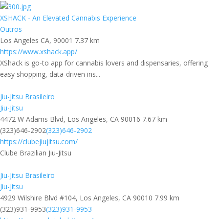
XSHACK - An Elevated Cannabis Experience
Outros
Los Angeles CA, 90001
7.37 km
https://www.xshack.app/
XShack is go-to app for cannabis lovers and dispensaries, offering
easy shopping, data-driven ins...
Jiu-Jitsu Brasileiro
Jiu-Jitsu
4472 W Adams Blvd, Los Angeles, CA 90016
7.67 km
(323)646-2902
(323)646-2902
https://clubejiujitsu.com/
Clube Brazilian Jiu-Jitsu
Jiu-Jitsu Brasileiro
Jiu-Jitsu
4929 Wilshire Blvd #104, Los Angeles, CA 90010
7.99 km
(323)931-9953
(323)931-9953