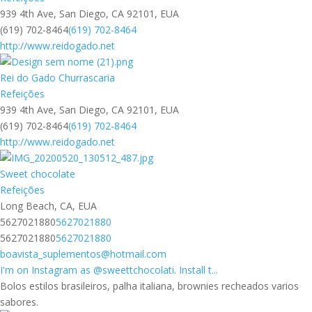
939 4th Ave, San Diego, CA 92101, EUA
(619) 702-8464
(619) 702-8464
http://www.reidogado.net
Rei do Gado Churrascaria
Refeições
939 4th Ave, San Diego, CA 92101, EUA
(619) 702-8464
(619) 702-8464
http://www.reidogado.net
Sweet chocolate
Refeições
Long Beach, CA, EUA
5627021880
5627021880
5627021880
5627021880
boavista_suplementos@hotmail.com
I'm on Instagram as @sweettchocolati. Install t...
Bolos estilos brasileiros, palha italiana, brownies recheados varios
sabores.