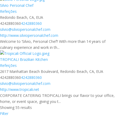
Silvio Personal Chef
Refeições
Redondo Beach, CA, EUA
4242880360
4242880360
silvio@silviopersonalchef.com
http://www.silviopersonalchef.com
Welcome to ‘Silvio, Personal Chef’! With more than 14 years of
culinary experience and work in th...
TROPICALI Brazilian Kitchen
Refeições
2617 Manhattan Beach Boulevard, Redondo Beach, CA, EUA
4242880360
4242880360
silvio@silviopersonalchef.com
http://www.tropicali.net
CORPORATE CATERING TROPICALI brings our flavor to your office,
home, or event space, giving you t...
Showing 55 results
Filter