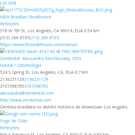
List
Grid
H&H Brazilian Steakhouse
Refeições
518 W 7th St, Los Angeles, CA 90014, EUA
0.54 km
(213) 266-8103
(213) 266-8103
https://www.hhsteakhouse.com/menus/
Zendental- Alessandra Raschkovsky, DDS
Dental / Odontológia
524 S Spring St, Los Angeles, CA, EUA
0.7 km
2136231129
2136231129
3107398705
3107398705
alessandra@zendental.com
http://www.zendental.com
Dentista brasileira no distrito histórico de downtown Los Angeles.
Fogo de Chão
Refeições
800 S Figueroa St, Los Angeles, CA 90017, EUA
0.83 km