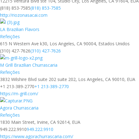
12215 Ventura Blvd ste 104, Studio City, Los Angeles, CA 91604, EUA
(818) 853-7585
(818) 853-7585
http://riozonasacai.com
LA Brazilian Flavors
Refeições
615 N Western Ave k30, Los Angeles, CA 90004, Estados Unidos
(310) 427-7626
(310) 427-7626
M Grill Brazilian Churrascaria
Refeições
3832 Wilshire Blvd suite 202 suite 202, Los Angeles, CA 90010, EUA
+1 213-389-2770
+1 213-389-2770
https://m-grill.com/
Agora Churrascaria
Refeições
1830 Main Street, Irvine, CA 92614, EUA
949.222.9910
949.222.9910
https://www.agorachurrascaria.com/