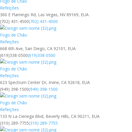
Fogo de Chão
Refeições
360 E Flamingo Rd, Las Vegas, NV 89169, EUA
(702) 431-4500
(702) 431-4500
Fogo de Chão
Refeições
668 6th Ave, San Diego, CA 92101, EUA
(619)338-0500
(619)338-0500
Fogo de Chão
Refeições
623 Spectrum Center Dr, Irvine, CA 92618, EUA
(949) 398-1500
(949) 398-1500
Fogo de Chão
Refeições
133 N La Cienega Blvd, Beverly Hills, CA 90211, EUA
(310) 289-7755
(310) 289-7755