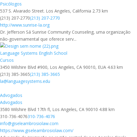
Psicólogos
537 S. Alvarado Street. Los Angeles, California
2.73 km
(213) 207-2770
(213) 207-2770
http://www.sunrise-la.org
Dr. Jefferson Sá Sunrise Community Counseling, uma organização
não-governamental que oferece serv...
Language Systems English School
Cursos
3450 Wilshire Blvd #900, Los Angeles, CA 90010, EUA
4.63 km
(213) 385-3665
(213) 385-3665
la@languagesystems.edu
Advogados
Advogados
3580 Wilshire Blvd 17th fl, Los Angeles, CA 90010
4.88 km
310-736-4076
310-736-4076
info@giseleambrosiolaw.com
https://www.giseleambrosiolaw.com/