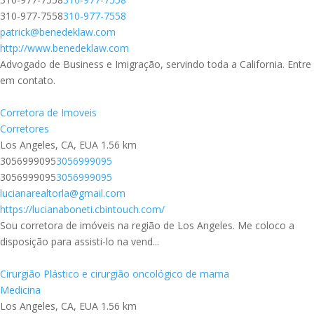
310-977-7558
310-977-7558
patrick@benedeklaw.com
http://www.benedeklaw.com
Advogado de Business e Imigração, servindo toda a California. Entre
em contato.
Corretora de Imoveis
Corretores
Los Angeles, CA, EUA
1.56 km
3056999095
3056999095
3056999095
3056999095
lucianarealtorla@gmail.com
https://lucianaboneti.cbintouch.com/
Sou corretora de imóveis na região de Los Angeles. Me coloco a
disposição para assisti-lo na vend...
Cirurgião Plástico e cirurgião oncológico de mama
Medicina
Los Angeles, CA, EUA
1.56 km