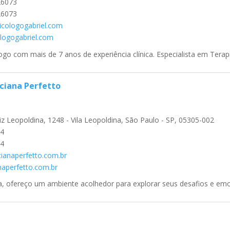
26073
26073
cologogabriel.com
ologogabriel.com
logo com mais de 7 anos de experiência clínica. Especialista em Terapia
ciana Perfetto
iz Leopoldina, 1248 - Vila Leopoldina, São Paulo - SP, 05305-002
4
4
ianaperfetto.com.br
anaperfetto.com.br
 ofereço um ambiente acolhedor para explorar seus desafios e emoçõe