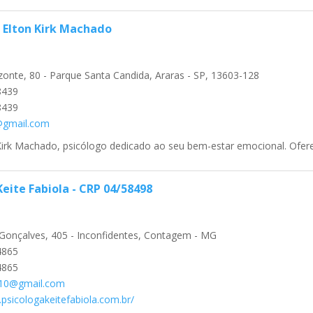
- Elton Kirk Machado
zonte, 80 - Parque Santa Candida, Araras - SP, 13603-128
8439
8439
@gmail.com
Kirk Machado, psicólogo dedicado ao seu bem-estar emocional. Ofereço
Keite Fabiola - CRP 04/58498
Gonçalves, 405 - Inconfidentes, Contagem - MG
4865
4865
a10@gmail.com
psicologakeitefabiola.com.br/