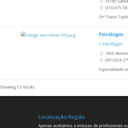
10780 Santa
(310)475-58
Drª Diana Taylo
Psicólogos
Psicólogos
1800 Westwi
(661)324-27
Especialidade e
Showing 13 results
Localização/Região
Apenas aceitamos a inclusao de profissionais ou