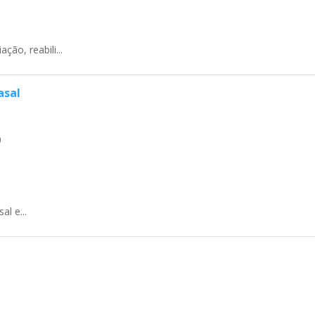
ão, reabili...
asal
0
al e...