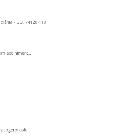
Goiânia - GO, 74120-110
um acolhiment...
sicogerontolo...