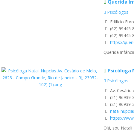
Querida In
Psicólogos
Edifício Eur
(62) 99445-
(62) 99445-
https://quer
Querida Infânci
Psicóloga 
Psicólogos
Av. Cesário 
(21) 96939-
(21) 96939-
natalinupci
https://www
Olá, sou Natali