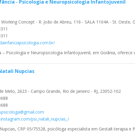
fância - Psicologia e Neuropsicologia Infantojuvenil
o Working Concept - R. João de Abreu, 116 - SALA 1104A - St. Oeste, 
8311
8311
idainfanciapsicologia.com.br/
a – Psicologia e Neuropsicologia Infantojuvenil, em Goiânia, oferece 
Natali Nupcias
de Melo, 2623 - Campo Grande, Rio de Janeiro - RJ, 23052-102
3688
3688
aspsicologa@gmail.com
.instagram.com/psi_natali_nupcias_/
 Nupcias, CRP 05/75528, psicóloga especialista em Gestalt-terapia e P