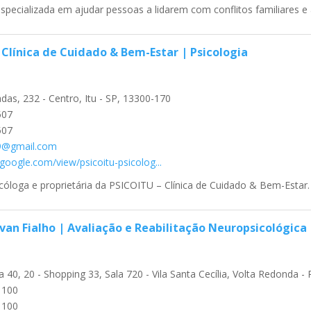
specializada em ajudar pessoas a lidarem com conflitos familiares e 
 Clínica de Cuidado & Bem-Estar | Psicologia
das, 232 - Centro, Itu - SP, 13300-170
507
507
19@gmail.com
s.google.com/view/psicoitu-psicolog...
icóloga e proprietária da PSICOITU – Clínica de Cuidado & Bem-Estar. 
Ivan Fialho | Avaliação e Reabilitação Neuropsicológica
 40, 20 - Shopping 33, Sala 720 - Vila Santa Cecília, Volta Redonda -
1100
1100