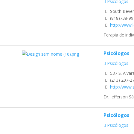
Psicólogos
South Beverl
(818)738-9
http://www.
Terapia de indi
Psicólogos
Psicólogos
537 S. Alvara
(213) 207-2
http://www.s
Dr. Jefferson 
Psicólogos
Psicólogos