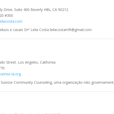
y Drive, Suite 400 Beverly Hills, CA 90212
920 #300
leilacosta.com
viduos e casais Drª Leila Costa leilacostamft@gmail.com
do Street. Los Angeles, California
770
unrise-la.org
Sá Sunrise Community Counseling, uma organização não-governamental