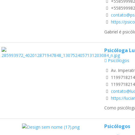
+55859998
+55859998
contato@psi
https://psic
Gabriel é psicó
Psicóloga Lu
Psicólogos
Av. Imperatr
1199718214
1199718214
contato@luc
https://luci
Como psicóloga,
Psicólogos