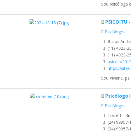
Sou psicóloga e
PSICOITU -
Psicólogos
R. dos Andra
(11) 4023-2
(11) 4023-2
psicoitu20
https://site
Sou Viviane, ps
Psicólogo 
Psicólogos
Torre 1 - Rua
(24) 99957-
(24) 99957-