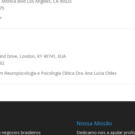
 Monica Blvd Los Angeles, CA 90025
75
r
nd Drive, London, KY 40741, EUA
92
m Neuropsicologia e Psicologia Clínica Dra. Ana Lucia Chiles
Nossa Missão
 negocios brasileiros
Dedicamo-nos a ajudar profi