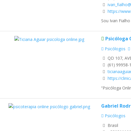
ivan_fialho
https://www
Sou Ivan Fialho
Psicóloga 
Psicólogos
QD 107, AVE
(61) 99958-
ticianaagui
https://clin
“Psicóloga Onlin
Gabriel Rod
Psicólogos
Brasil