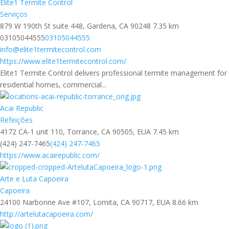
Elite1 Termite Control
Serviços
879 W 190th St suite 448, Gardena, CA 90248
7.35 km
03105044555
03105044555
info@elite1termitecontrol.com
https://www.elite1termitecontrol.com/
Elite1 Termite Control delivers professional termite management for
residential homes, commercial...
Acai Republic
Refeições
4172 CA-1 unit 110, Torrance, CA 90505, EUA
7.45 km
(424) 247-7465
(424) 247-7465
https://www.acairepublic.com/
Arte e Luta Capoeira
Capoeira
24100 Narbonne Ave #107, Lomita, CA 90717, EUA
8.66 km
http://artelutacapoeira.com/