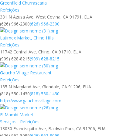
Greenfileld Churrascaria
Refeições
381 N Azusa Ave, West Covina, CA 91791, EUA
(626) 966-2300
(626) 966-2300
Latimex Market, Chino Hills
Refeições
11742 Central Ave, Chino, CA 91710, EUA
(909) 628-8215
(909) 628-8215
Gaucho Village Restaurant
Refeições
135 N Maryland Ave, Glendale, CA 91206, EUA
(818) 550-1430
(818) 550-1430
http://www.gauchosvillage.com
El Mambi Market
Serviços
Refeições
13030 Francisquito Ave, Baldwin Park, CA 91706, EUA
(626) 962-8099
(626) 962-8099