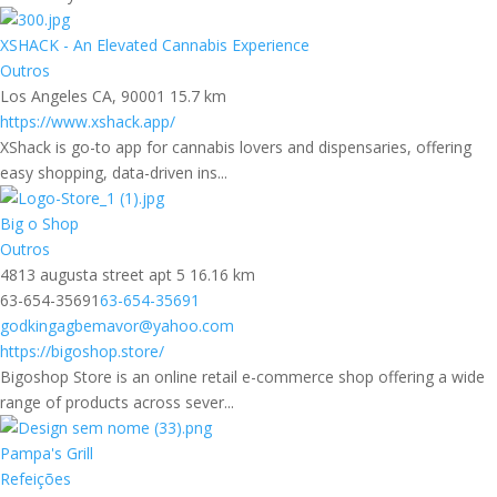
XSHACK - An Elevated Cannabis Experience
Outros
Los Angeles CA, 90001
15.7 km
https://www.xshack.app/
XShack is go-to app for cannabis lovers and dispensaries, offering
easy shopping, data-driven ins...
Big o Shop
Outros
4813 augusta street apt 5
16.16 km
63-654-35691
63-654-35691
godkingagbemavor@yahoo.com
https://bigoshop.store/
Bigoshop Store is an online retail e-commerce shop offering a wide
range of products across sever...
Pampa's Grill
Refeições