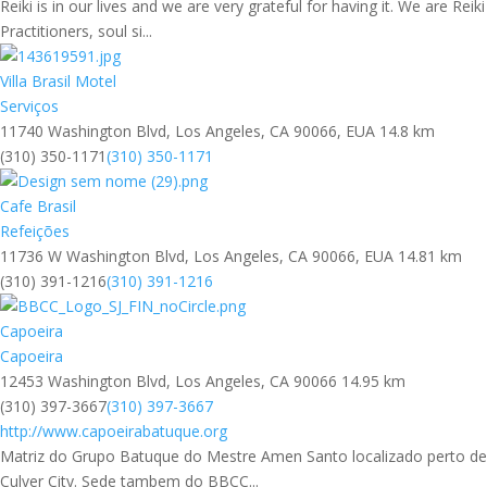
Reiki is in our lives and we are very grateful for having it. We are Reiki
Practitioners, soul si...
Villa Brasil Motel
Serviços
11740 Washington Blvd, Los Angeles, CA 90066, EUA
14.8 km
(310) 350-1171
(310) 350-1171
Cafe Brasil
Refeições
11736 W Washington Blvd, Los Angeles, CA 90066, EUA
14.81 km
(310) 391-1216
(310) 391-1216
Capoeira
Capoeira
12453 Washington Blvd, Los Angeles, CA 90066
14.95 km
(310) 397-3667
(310) 397-3667
http://www.capoeirabatuque.org
Matriz do Grupo Batuque do Mestre Amen Santo localizado perto de
Culver City. Sede tambem do BBCC...