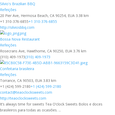
Silvio's Brazilian BBQ
Refeições
20 Pier Ave, Hermosa Beach, CA 90254, EUA
3.38 km
+1 310-376-6855
+1 310-376-6855
http://silviosbbq.com
Bossa Nova Restaurant
Refeições
Rosecrans Ave, Hawthorne, CA 90250, EUA
3.76 km
(310) 409-1973
(310) 409-1973
Confeitaria brasileira
Refeições
Torrance, CA 90503, EUA
3.83 km
+1 (424) 599-2180
+1 (424) 599-2180
contact@teaoclocksweets.com
http://teaoclocksweets.com
It’s always time for sweets Tea O’clock Sweets Bolos e doces
brasileiros para todas as ocasiões. ...