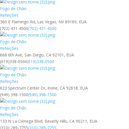
Fogo de Chão
Refeições
360 E Flamingo Rd, Las Vegas, NV 89169, EUA
(702) 431-4500
(702) 431-4500
Fogo de Chão
Refeições
668 6th Ave, San Diego, CA 92101, EUA
(619)338-0500
(619)338-0500
Fogo de Chão
Refeições
623 Spectrum Center Dr, Irvine, CA 92618, EUA
(949) 398-1500
(949) 398-1500
Fogo de Chão
Refeições
133 N La Cienega Blvd, Beverly Hills, CA 90211, EUA
(310) 289-7755
(310) 289-7755