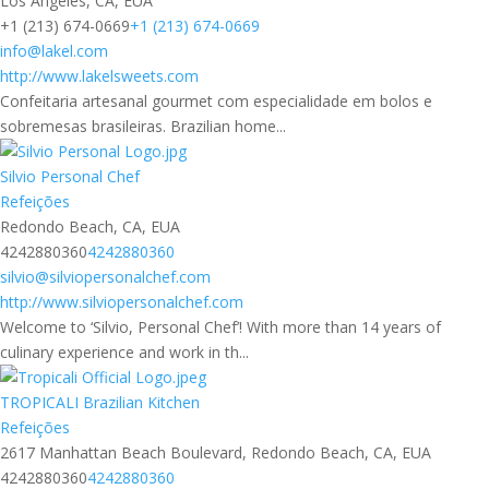
Los Angeles, CA, EUA
+1 (213) 674-0669
+1 (213) 674-0669
info@lakel.com
http://www.lakelsweets.com
Confeitaria artesanal gourmet com especialidade em bolos e
sobremesas brasileiras. Brazilian home...
Silvio Personal Chef
Refeições
Redondo Beach, CA, EUA
4242880360
4242880360
silvio@silviopersonalchef.com
http://www.silviopersonalchef.com
Welcome to ‘Silvio, Personal Chef’! With more than 14 years of
culinary experience and work in th...
TROPICALI Brazilian Kitchen
Refeições
2617 Manhattan Beach Boulevard, Redondo Beach, CA, EUA
4242880360
4242880360