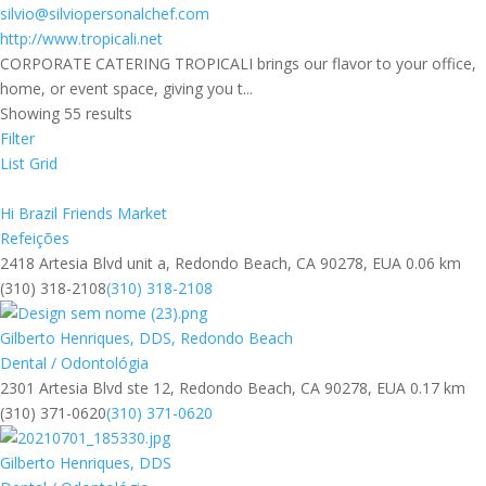
silvio@silviopersonalchef.com
http://www.tropicali.net
CORPORATE CATERING TROPICALI brings our flavor to your office,
home, or event space, giving you t...
Showing 55 results
Filter
List
Grid
Hi Brazil Friends Market
Refeições
2418 Artesia Blvd unit a, Redondo Beach, CA 90278, EUA
0.06 km
(310) 318-2108
(310) 318-2108
Gilberto Henriques, DDS, Redondo Beach
Dental / Odontológia
2301 Artesia Blvd ste 12, Redondo Beach, CA 90278, EUA
0.17 km
(310) 371-0620
(310) 371-0620
Gilberto Henriques, DDS