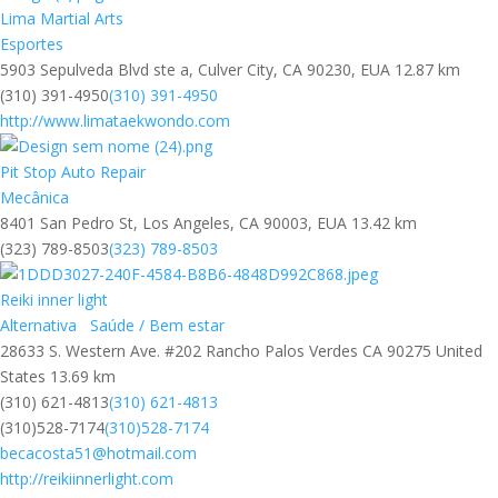
Lima Martial Arts
Esportes
5903 Sepulveda Blvd ste a, Culver City, CA 90230, EUA
12.87 km
(310) 391-4950
(310) 391-4950
http://www.limataekwondo.com
Pit Stop Auto Repair
Mecânica
8401 San Pedro St, Los Angeles, CA 90003, EUA
13.42 km
(323) 789-8503
(323) 789-8503
Reiki inner light
Alternativa
Saúde / Bem estar
28633 S. Western Ave. #202 Rancho Palos Verdes CA 90275 United
States
13.69 km
(310) 621-4813
(310) 621-4813
(310)528-7174
(310)528-7174
becacosta51@hotmail.com
http://reikiinnerlight.com