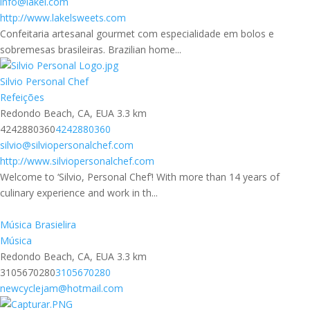
info@lakel.com
http://www.lakelsweets.com
Confeitaria artesanal gourmet com especialidade em bolos e
sobremesas brasileiras. Brazilian home...
Silvio Personal Chef
Refeições
Redondo Beach, CA, EUA
3.3 km
4242880360
4242880360
silvio@silviopersonalchef.com
http://www.silviopersonalchef.com
Welcome to ‘Silvio, Personal Chef’! With more than 14 years of
culinary experience and work in th...
Música Brasielira
Música
Redondo Beach, CA, EUA
3.3 km
3105670280
3105670280
newcyclejam@hotmail.com