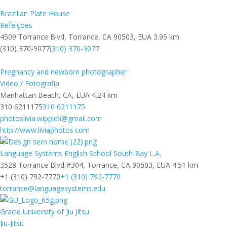
Brazilian Plate House
Refeições
4509 Torrance Blvd, Torrance, CA 90503, EUA
3.95 km
(310) 370-9077
(310) 370-9077
Pregnancy and newborn photographer
Video / Fotografia
Manhattan Beach, CA, EUA
4.24 km
310 6211175
310 6211175
photoslivia.wippich@gmail.com
http://www.liviaphotos.com
Language Systems English School South Bay L.A.
3528 Torrance Blvd #304, Torrance, CA 90503, EUA
4.51 km
+1 (310) 792-7770
+1 (310) 792-7770
torrance@languagesystems.edu
Gracie University of Jiu Jitsu
Jiu-Jitsu