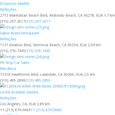
El Gaucho Market
Refeições
2715 Manhattan Beach Blvd, Redondo Beach, CA 90278, EUA
1.7 km
(310) 297-2617
(310) 297-2617
Sabor Brasil Restaurant
Refeições
1121 Aviation Blvd, Hermosa Beach, CA 90254, EUA
2.04 km
(310) 376-7445
(310) 376-7445
Pit Stop Car Sales
Mecânica
15318 Hawthorne Blvd, Lawndale, CA 90260, EUA
2.5 km
(310) 489-2890
(310) 489-2890
La Kel Brazilian Sweets
Refeições
Los Angeles, CA, EUA
2.89 km
+1 (213) 674-0669
+1 (213) 674-0669