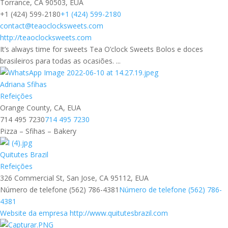
Torrance, CA 90503, EUA
+1 (424) 599-2180
+1 (424) 599-2180
contact@teaoclocksweets.com
http://teaoclocksweets.com
It’s always time for sweets Tea O’clock Sweets Bolos e doces
brasileiros para todas as ocasiões. ...
Adriana Sfihas
Refeições
Orange County, CA, EUA
714 495 7230
714 495 7230
Pizza – Sfihas – Bakery
Quitutes Brazil
Refeições
326 Commercial St, San Jose, CA 95112, EUA
Número de telefone (562) 786-4381
Número de telefone (562) 786-
4381
Website da empresa http://www.quitutesbrazil.com