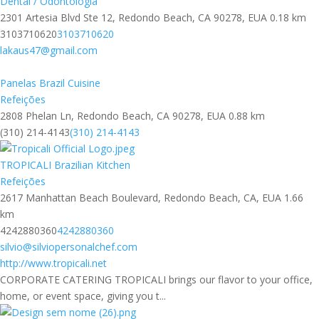
Dental / Odontológia
2301 Artesia Blvd Ste 12, Redondo Beach, CA 90278, EUA
0.18 km
3103710620
3103710620
lakaus47@gmail.com
Panelas Brazil Cuisine
Refeições
2808 Phelan Ln, Redondo Beach, CA 90278, EUA
0.88 km
(310) 214-4143
(310) 214-4143
TROPICALI Brazilian Kitchen
Refeições
2617 Manhattan Beach Boulevard, Redondo Beach, CA, EUA
1.66
km
4242880360
4242880360
silvio@silviopersonalchef.com
http://www.tropicali.net
CORPORATE CATERING TROPICALI brings our flavor to your office,
home, or event space, giving you t...