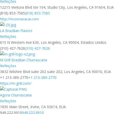
Refeições
12215 Ventura Blvd ste 104, Studio City, Los Angeles, CA 91604, EUA
(818) 853-7585
(818) 853-7585
http://riozonasacai.com
LA Brazilian Flavors
Refeições
615 N Western Ave k30, Los Angeles, CA 90004, Estados Unidos
(310) 427-7626
(310) 427-7626
M Grill Brazilian Churrascaria
Refeições
3832 Wilshire Blvd suite 202 suite 202, Los Angeles, CA 90010, EUA
+1 213-389-2770
+1 213-389-2770
https://m-grill.com/
Agora Churrascaria
Refeições
1830 Main Street, Irvine, CA 92614, EUA
949.222.9910
949.222.9910