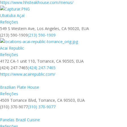
https://www.hhsteakhouse.com/menus/
Ubatuba Açaí
Refeições
549 S Western Ave, Los Angeles, CA 90020, EUA
(213) 590-1909
(213) 590-1909
Acai Republic
Refeições
4172 CA-1 unit 110, Torrance, CA 90505, EUA
(424) 247-7465
(424) 247-7465
https://www.acairepublic.com/
Brazilian Plate House
Refeições
4509 Torrance Blvd, Torrance, CA 90503, EUA
(310) 370-9077
(310) 370-9077
Panelas Brazil Cuisine
Refeições