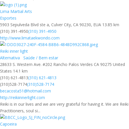
Lima Martial Arts
Esportes
5903 Sepulveda Blvd ste a, Culver City, CA 90230, EUA
13.85 km
(310) 391-4950
(310) 391-4950
http://www.limataekwondo.com
Reiki inner light
Alternativa
Saúde / Bem estar
28633 S. Western Ave. #202 Rancho Palos Verdes CA 90275 United
States
14.1 km
(310) 621-4813
(310) 621-4813
(310)528-7174
(310)528-7174
becacosta51@hotmail.com
http://reikiinnerlight.com
Reiki is in our lives and we are very grateful for having it. We are Reiki
Practitioners, soul si...
Capoeira