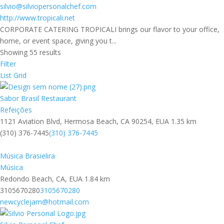
silvio@silviopersonalchef.com
http://www.tropicali.net
CORPORATE CATERING TROPICALI brings our flavor to your office,
home, or event space, giving you t...
Showing 55 results
Filter
List
Grid
Sabor Brasil Restaurant
Refeições
1121 Aviation Blvd, Hermosa Beach, CA 90254, EUA
1.35 km
(310) 376-7445
(310) 376-7445
Música Brasielira
Música
Redondo Beach, CA, EUA
1.84 km
3105670280
3105670280
newcyclejam@hotmail.com