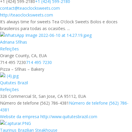
+1 (424) 599-2180
+1 (424) 599-2180
contact@teaoclocksweets.com
http://teaoclocksweets.com
It’s always time for sweets Tea O’clock Sweets Bolos e doces
brasileiros para todas as ocasiões. ...
Adriana Sfihas
Refeições
Orange County, CA, EUA
714 495 7230
714 495 7230
Pizza – Sfihas – Bakery
Quitutes Brazil
Refeições
326 Commercial St, San Jose, CA 95112, EUA
Número de telefone (562) 786-4381
Número de telefone (562) 786-
4381
Website da empresa http://www.quitutesbrazil.com
Taurinus Brazilian Steakhouse