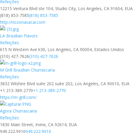
Refeições
12215 Ventura Blvd ste 104, Studio City, Los Angeles, CA 91604, EUA
(818) 853-7585
(818) 853-7585
http://riozonasacai.com
LA Brazilian Flavors
Refeições
615 N Western Ave k30, Los Angeles, CA 90004, Estados Unidos
(310) 427-7626
(310) 427-7626
M Grill Brazilian Churrascaria
Refeições
3832 Wilshire Blvd suite 202 suite 202, Los Angeles, CA 90010, EUA
+1 213-389-2770
+1 213-389-2770
https://m-grill.com/
Agora Churrascaria
Refeições
1830 Main Street, Irvine, CA 92614, EUA
949.222.9910
949.222.9910