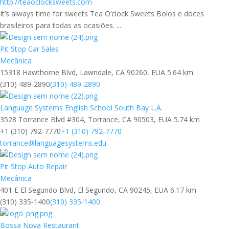
http://teaoclocksweets.com
It’s always time for sweets Tea O’clock Sweets Bolos e doces
brasileiros para todas as ocasiões. ...
Pit Stop Car Sales
Mecânica
15318 Hawthorne Blvd, Lawndale, CA 90260, EUA
5.64 km
(310) 489-2890
(310) 489-2890
Language Systems English School South Bay L.A.
3528 Torrance Blvd #304, Torrance, CA 90503, EUA
5.74 km
+1 (310) 792-7770
+1 (310) 792-7770
torrance@languagesystems.edu
Pit Stop Auto Repair
Mecânica
401 E El Segundo Blvd, El Segundo, CA 90245, EUA
6.17 km
(310) 335-1400
(310) 335-1400
Bossa Nova Restaurant