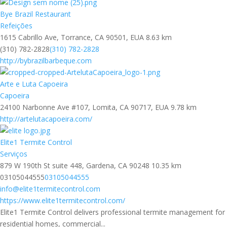
Bye Brazil Restaurant
Refeições
1615 Cabrillo Ave, Torrance, CA 90501, EUA
8.63 km
(310) 782-2828
(310) 782-2828
http://bybrazilbarbeque.com
Arte e Luta Capoeira
Capoeira
24100 Narbonne Ave #107, Lomita, CA 90717, EUA
9.78 km
http://artelutacapoeira.com/
Elite1 Termite Control
Serviços
879 W 190th St suite 448, Gardena, CA 90248
10.35 km
03105044555
03105044555
info@elite1termitecontrol.com
https://www.elite1termitecontrol.com/
Elite1 Termite Control delivers professional termite management for
residential homes, commercial...