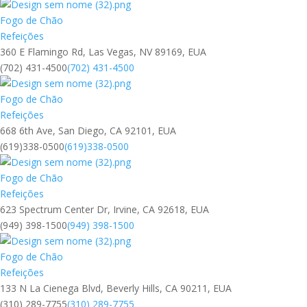
Fogo de Chão
Refeições
360 E Flamingo Rd, Las Vegas, NV 89169, EUA
(702) 431-4500
(702) 431-4500
Fogo de Chão
Refeições
668 6th Ave, San Diego, CA 92101, EUA
(619)338-0500
(619)338-0500
Fogo de Chão
Refeições
623 Spectrum Center Dr, Irvine, CA 92618, EUA
(949) 398-1500
(949) 398-1500
Fogo de Chão
Refeições
133 N La Cienega Blvd, Beverly Hills, CA 90211, EUA
(310) 289-7755
(310) 289-7755