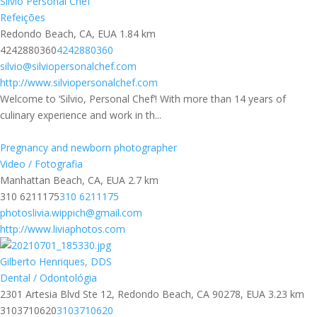
Silvio Personal Chef
Refeições
Redondo Beach, CA, EUA
1.84 km
4242880360
4242880360
silvio@silviopersonalchef.com
http://www.silviopersonalchef.com
Welcome to ‘Silvio, Personal Chef’! With more than 14 years of
culinary experience and work in th...
Pregnancy and newborn photographer
Video / Fotografia
Manhattan Beach, CA, EUA
2.7 km
310 6211175
310 6211175
photoslivia.wippich@gmail.com
http://www.liviaphotos.com
Gilberto Henriques, DDS
Dental / Odontológia
2301 Artesia Blvd Ste 12, Redondo Beach, CA 90278, EUA
3.23 km
3103710620
3103710620