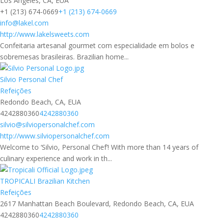
Los Angeles, CA, EUA
+1 (213) 674-0669
+1 (213) 674-0669
info@lakel.com
http://www.lakelsweets.com
Confeitaria artesanal gourmet com especialidade em bolos e
sobremesas brasileiras. Brazilian home...
Silvio Personal Chef
Refeições
Redondo Beach, CA, EUA
4242880360
4242880360
silvio@silviopersonalchef.com
http://www.silviopersonalchef.com
Welcome to ‘Silvio, Personal Chef’! With more than 14 years of
culinary experience and work in th...
TROPICALI Brazilian Kitchen
Refeições
2617 Manhattan Beach Boulevard, Redondo Beach, CA, EUA
4242880360
4242880360