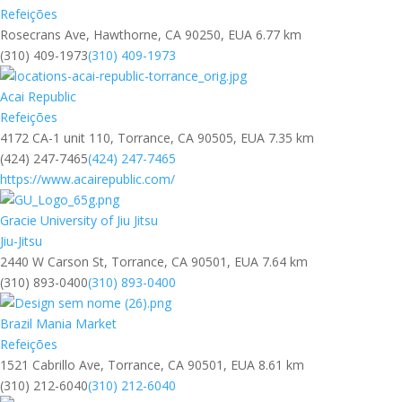
Refeições
Rosecrans Ave, Hawthorne, CA 90250, EUA
6.77 km
(310) 409-1973
(310) 409-1973
Acai Republic
Refeições
4172 CA-1 unit 110, Torrance, CA 90505, EUA
7.35 km
(424) 247-7465
(424) 247-7465
https://www.acairepublic.com/
Gracie University of Jiu Jitsu
Jiu-Jitsu
2440 W Carson St, Torrance, CA 90501, EUA
7.64 km
(310) 893-0400
(310) 893-0400
Brazil Mania Market
Refeições
1521 Cabrillo Ave, Torrance, CA 90501, EUA
8.61 km
(310) 212-6040
(310) 212-6040