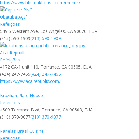
https://www.hhsteakhouse.com/menus/
Ubatuba Açaí
Refeições
549 S Western Ave, Los Angeles, CA 90020, EUA
(213) 590-1909
(213) 590-1909
Acai Republic
Refeições
4172 CA-1 unit 110, Torrance, CA 90505, EUA
(424) 247-7465
(424) 247-7465
https://www.acairepublic.com/
Brazilian Plate House
Refeições
4509 Torrance Blvd, Torrance, CA 90503, EUA
(310) 370-9077
(310) 370-9077
Panelas Brazil Cuisine
Refeições