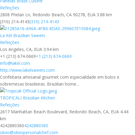
Panelas Brazil Cuisine
Refeições
2808 Phelan Ln, Redondo Beach, CA 90278, EUA
3.88 km
(310) 214-4143
(310) 214-4143
La Kel Brazilian Sweets
Refeições
Los Angeles, CA, EUA
3.94 km
+1 (213) 674-0669
+1 (213) 674-0669
info@lakel.com
http://www.lakelsweets.com
Confeitaria artesanal gourmet com especialidade em bolos e
sobremesas brasileiras. Brazilian home...
TROPICALI Brazilian Kitchen
Refeições
2617 Manhattan Beach Boulevard, Redondo Beach, CA, EUA
4.44
km
4242880360
4242880360
silvio@silviopersonalchef.com