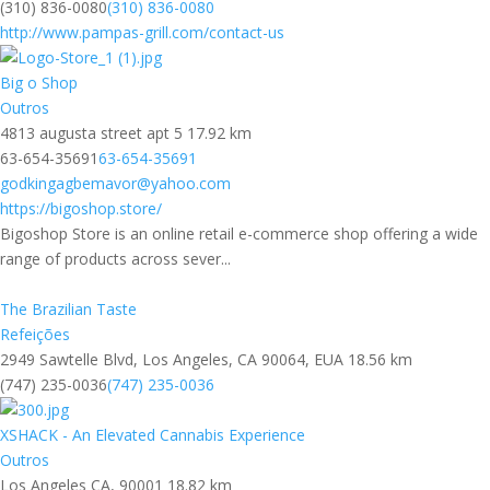
(310) 836-0080
(310) 836-0080
http://www.pampas-grill.com/contact-us
Big o Shop
Outros
4813 augusta street apt 5
17.92 km
63-654-35691
63-654-35691
godkingagbemavor@yahoo.com
https://bigoshop.store/
Bigoshop Store is an online retail e-commerce shop offering a wide
range of products across sever...
The Brazilian Taste
Refeições
2949 Sawtelle Blvd, Los Angeles, CA 90064, EUA
18.56 km
(747) 235-0036
(747) 235-0036
XSHACK - An Elevated Cannabis Experience
Outros
Los Angeles CA, 90001
18.82 km