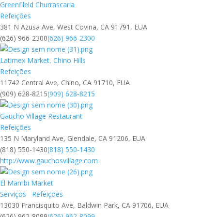
Greenfileld Churrascaria
Refeições
381 N Azusa Ave, West Covina, CA 91791, EUA
(626) 966-2300
(626) 966-2300
Latimex Market, Chino Hills
Refeições
11742 Central Ave, Chino, CA 91710, EUA
(909) 628-8215
(909) 628-8215
Gaucho Village Restaurant
Refeições
135 N Maryland Ave, Glendale, CA 91206, EUA
(818) 550-1430
(818) 550-1430
http://www.gauchosvillage.com
El Mambi Market
Serviços
Refeições
13030 Francisquito Ave, Baldwin Park, CA 91706, EUA
(626) 962-8099
(626) 962-8099