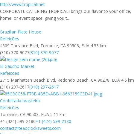
http://www.tropicali.net
CORPORATE CATERING TROPICALI brings our flavor to your office,
home, or event space, giving you t...
Brazilian Plate House
Refeições
4509 Torrance Blvd, Torrance, CA 90503, EUA
4.53 km
(310) 370-9077
(310) 370-9077
El Gaucho Market
Refeições
2715 Manhattan Beach Blvd, Redondo Beach, CA 90278, EUA
4.6 km
(310) 297-2617
(310) 297-2617
Confeitaria brasileira
Refeições
Torrance, CA 90503, EUA
5.11 km
+1 (424) 599-2180
+1 (424) 599-2180
contact@teaoclocksweets.com