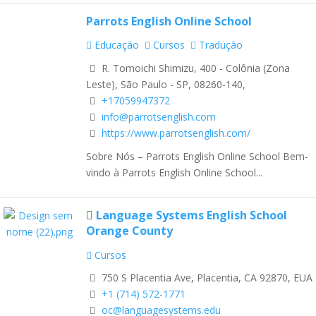
Parrots English Online School
Educação
Cursos
Tradução
R. Tomoichi Shimizu, 400 - Colônia (Zona
Leste), São Paulo - SP, 08260-140,
+17059947372
info@parrotsenglish.com
https://www.parrotsenglish.com/
Sobre Nós – Parrots English Online School Bem-
vindo à Parrots English Online School...
Language Systems English School
Orange County
Cursos
750 S Placentia Ave, Placentia, CA 92870, EUA
+1 (714) 572-1771
oc@languagesystems.edu