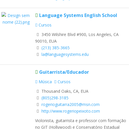
Language Systems English School
Cursos
3450 Wilshire Blvd #900, Los Angeles, CA
90010, EUA
(213) 385-3665
la@languagesystems.edu
Guitarrista/Educador
Música
Cursos
Thousand Oaks, CA, EUA
(805)298-3185
rogerioguitarra2005@msn.com
http://www.rogeriopeixoto.com
Violonista, guitarrista e professor com formação
no GIT (Hollywood) e Conservatório Estadual