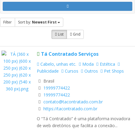
Filter
Sort by:
Newest First
List
Grid
Tá Contratado Serviços
Cabelo, unhas etc.
Moda
Estética
Publicidade
Cursos
Outros
Pet Shops
Brasil
19999774422
19999774422
contato@tacontratado.com.br
https://tacontratado.com.br
O “Tá Contratado” é uma plataforma inovadora
de web diretórios que facilita a conexão...