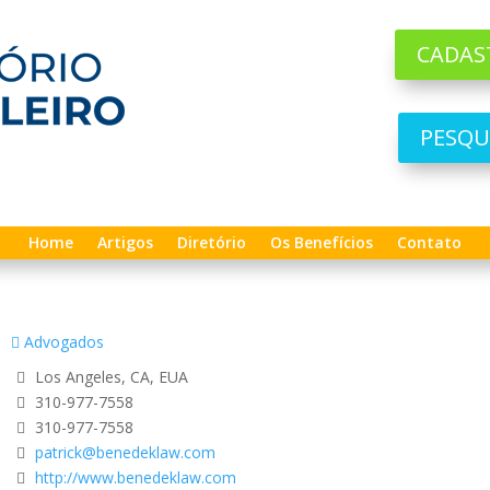
CADAS
PESQU
Home
Artigos
Diretório
Os Benefícios
Contato
Advogados
Los Angeles, CA, EUA
310-977-7558
310-977-7558
patrick@benedeklaw.com
http://www.benedeklaw.com