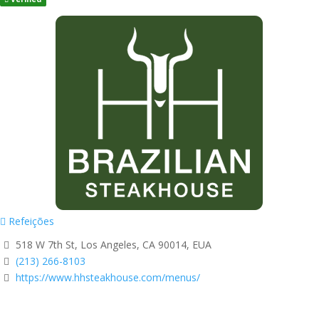
Refeições
518 W 7th St, Los Angeles, CA 90014, EUA
(213) 266-8103
https://www.hhsteakhouse.com/menus/