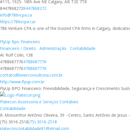
#115, 1925- 18th Ave NE Calgary, AB T2E 7T8
8447868272
8447868272
info@786vcpa.ca
https://786vcpa.ca/
786 Venture CPA is one of the trusted CPA firms in Calgary, dedicated 
FlyUp Bpo Financeiro
Financeiro / Direito
Administração
Contabilidade
Al. Rolf Colin, 138
4788687776
4788687776
4788687776
4788687776
contato@beierconsultoria.com.br
http://www.flyup.com.br
FlyUp BPO Financeiro: Previsibilidade, Segurança e Crescimento Sust
Platecon Assessoria e Serviços Contábeis
Contabilidade
R. Monsenhor Antônio Oliveira, 39 - Centro, Santo Antônio de Jesus 
(75) 3016-2518
(75) 3016-2518
plateconcontabilidade81@gmail.com