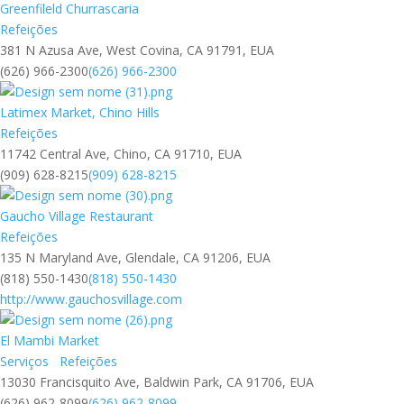
Greenfileld Churrascaria
Refeições
381 N Azusa Ave, West Covina, CA 91791, EUA
(626) 966-2300
(626) 966-2300
Latimex Market, Chino Hills
Refeições
11742 Central Ave, Chino, CA 91710, EUA
(909) 628-8215
(909) 628-8215
Gaucho Village Restaurant
Refeições
135 N Maryland Ave, Glendale, CA 91206, EUA
(818) 550-1430
(818) 550-1430
http://www.gauchosvillage.com
El Mambi Market
Serviços
Refeições
13030 Francisquito Ave, Baldwin Park, CA 91706, EUA
(626) 962-8099
(626) 962-8099