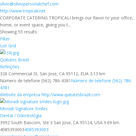
silvio@silviopersonalchef.com
http://www.tropicali.net
CORPORATE CATERING TROPICALI brings our flavor to your office,
home, or event space, giving you t...
Showing 55 results
Filter
List
Grid
Quitutes Brazil
Refeições
326 Commercial St, San Jose, CA 95112, EUA
3.13 km
Número de telefone (562) 786-4381
Número de telefone (562) 786-
4381
Website da empresa http://www.quitutesbrazil.com
Moradi Signature Smiles
Dental / Odontológia
3992 South Bascom, Ste 3 San Jose, CA 95124, USA
9.69 km
4085393003
4085393003