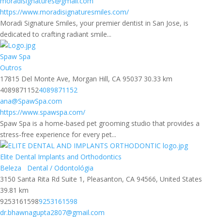
moradisignatures@gmail.com
https://www.moradisignaturesmiles.com/
Moradi Signature Smiles, your premier dentist in San Jose, is
dedicated to crafting radiant smile...
Spaw Spa
Outros
17815 Del Monte Ave, Morgan Hill, CA 95037
30.33 km
4089871152
4089871152
ana@SpawSpa.com
https://www.spawspa.com/
Spaw Spa is a home-based pet grooming studio that provides a
stress-free experience for every pet...
Elite Dental Implants and Orthodontics
Beleza
Dental / Odontológia
3150 Santa Rita Rd Suite 1, Pleasanton, CA 94566, United States
39.81 km
9253161598
9253161598
dr.bhawnagupta2807@gmail.com