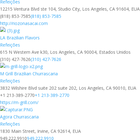
Refeições
12215 Ventura Blvd ste 104, Studio City, Los Angeles, CA 91604, EUA
(818) 853-7585
(818) 853-7585
http://riozonasacai.com
LA Brazilian Flavors
Refeições
615 N Western Ave k30, Los Angeles, CA 90004, Estados Unidos
(310) 427-7626
(310) 427-7626
M Grill Brazilian Churrascaria
Refeições
3832 Wilshire Blvd suite 202 suite 202, Los Angeles, CA 90010, EUA
+1 213-389-2770
+1 213-389-2770
https://m-grill.com/
Agora Churrascaria
Refeições
1830 Main Street, Irvine, CA 92614, EUA
949.222.9910
949.222.9910