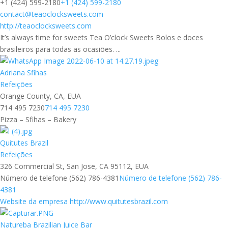
+1 (424) 599-2180
+1 (424) 599-2180
contact@teaoclocksweets.com
http://teaoclocksweets.com
It’s always time for sweets Tea O’clock Sweets Bolos e doces
brasileiros para todas as ocasiões. ...
Adriana Sfihas
Refeições
Orange County, CA, EUA
714 495 7230
714 495 7230
Pizza – Sfihas – Bakery
Quitutes Brazil
Refeições
326 Commercial St, San Jose, CA 95112, EUA
Número de telefone (562) 786-4381
Número de telefone (562) 786-
4381
Website da empresa http://www.quitutesbrazil.com
Natureba Brazilian Juice Bar