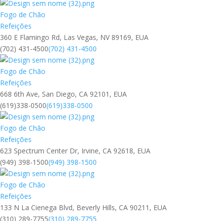
Fogo de Chão
Refeições
360 E Flamingo Rd, Las Vegas, NV 89169, EUA
(702) 431-4500
(702) 431-4500
Fogo de Chão
Refeições
668 6th Ave, San Diego, CA 92101, EUA
(619)338-0500
(619)338-0500
Fogo de Chão
Refeições
623 Spectrum Center Dr, Irvine, CA 92618, EUA
(949) 398-1500
(949) 398-1500
Fogo de Chão
Refeições
133 N La Cienega Blvd, Beverly Hills, CA 90211, EUA
(310) 289-7755
(310) 289-7755