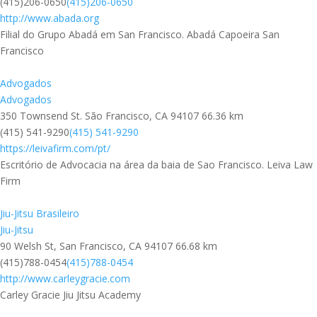
(415)206-0650
(415)206-0650
http://www.abada.org
Filial do Grupo Abadá em San Francisco. Abadá Capoeira San
Francisco
Advogados
Advogados
350 Townsend St. São Francisco, CA 94107
66.36 km
(415) 541-9290
(415) 541-9290
https://leivafirm.com/pt/
Escritório de Advocacia na área da baia de Sao Francisco. Leiva Law
Firm
Jiu-Jitsu Brasileiro
Jiu-Jitsu
90 Welsh St, San Francisco, CA 94107
66.68 km
(415)788-0454
(415)788-0454
http://www.carleygracie.com
Carley Gracie Jiu Jitsu Academy