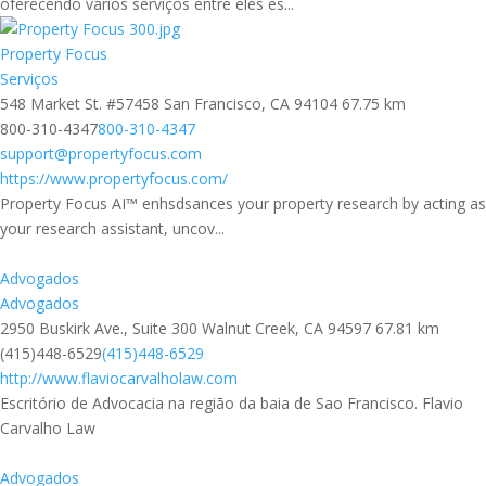
oferecendo vários serviços entre eles es...
Property Focus
Serviços
548 Market St. #57458 San Francisco, CA 94104
67.75 km
800-310-4347
800-310-4347
support@propertyfocus.com
https://www.propertyfocus.com/
Property Focus AI™ enhsdsances your property research by acting as
your research assistant, uncov...
Advogados
Advogados
2950 Buskirk Ave., Suite 300 Walnut Creek, CA 94597
67.81 km
(415)448-6529
(415)448-6529
http://www.flaviocarvalholaw.com
Escritório de Advocacia na região da baia de Sao Francisco. Flavio
Carvalho Law
Advogados