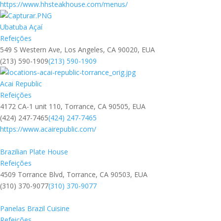
https://www.hhsteakhouse.com/menus/
Ubatuba Açaí
Refeições
549 S Western Ave, Los Angeles, CA 90020, EUA
(213) 590-1909
(213) 590-1909
Acai Republic
Refeições
4172 CA-1 unit 110, Torrance, CA 90505, EUA
(424) 247-7465
(424) 247-7465
https://www.acairepublic.com/
Brazilian Plate House
Refeições
4509 Torrance Blvd, Torrance, CA 90503, EUA
(310) 370-9077
(310) 370-9077
Panelas Brazil Cuisine
Refeições