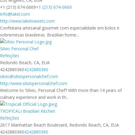
Los Angeles, CA, EUA
+1 (213) 674-0669
+1 (213) 674-0669
info@lakel.com
http://www.lakelsweets.com
Confeitaria artesanal gourmet com especialidade em bolos e
sobremesas brasileiras. Brazilian home...
Silvio Personal Chef
Refeições
Redondo Beach, CA, EUA
4242880360
4242880360
silvio@silviopersonalchef.com
http://www.silviopersonalchef.com
Welcome to ‘Silvio, Personal Chef’! With more than 14 years of
culinary experience and work in th...
TROPICALI Brazilian Kitchen
Refeições
2617 Manhattan Beach Boulevard, Redondo Beach, CA, EUA
4242880360
4242880360