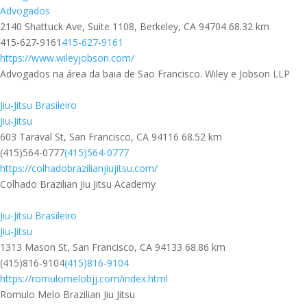
Advogados
2140 Shattuck Ave, Suite 1108, Berkeley, CA 94704
68.32 km
415-627-9161
415-627-9161
https://www.wileyjobson.com/
Advogados na área da baia de Sao Francisco. Wiley e Jobson LLP
Jiu-Jitsu Brasileiro
Jiu-Jitsu
603 Taraval St, San Francisco, CA 94116
68.52 km
(415)564-0777
(415)564-0777
https://colhadobrazilianjiujitsu.com/
Colhado Brazilian Jiu Jitsu Academy
Jiu-Jitsu Brasileiro
Jiu-Jitsu
1313 Mason St, San Francisco, CA 94133
68.86 km
(415)816-9104
(415)816-9104
https://romulomelobjj.com/index.html
Romulo Melo Brazilian Jiu Jitsu