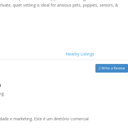
ate, quiet setting is ideal for anxious pets, puppies, seniors, &
Nearby Listings
Write a Review
a
ng
ade e marketing. Este é um diretório comercial