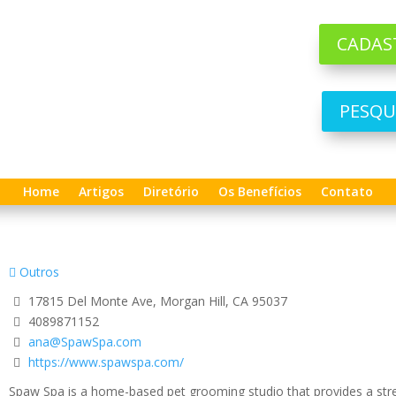
CADAS
PESQU
Home
Artigos
Diretório
Os Benefícios
Contato
Outros
17815 Del Monte Ave, Morgan Hill, CA 95037
4089871152
ana@SpawSpa.com
https://www.spawspa.com/
Spaw Spa is a home-based pet grooming studio that provides a stre