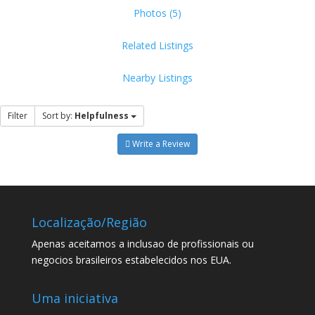
Photos (5)
Related Listings
Nearby Listings
Filter
Sort by:
Helpfulness
Write a Review
Localização/Região
Apenas aceitamos a inclusao de profissionais ou
negocios brasileiros estabelecidos nos EUA.
Uma iniciativa