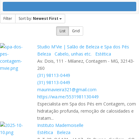
Filter
Sort by:
Newest First
List
Grid
Studio M'Vie | Salão de Beleza e Spa dos Pés
Beleza
Cabelo, unhas etc.
Estética
Av. Dois, 111 - Milanez, Contagem - MG, 32143-
260
(31) 98113-0449
(31) 98113-0449
maurinavieira321@gmail.com
https://wa.me/5531981130449
Especialista em Spa dos Pés em Contagem, com
hidratação profunda, remoção de calosidades e
tratam...
Instituto Mademoiselle
Estética
Beleza