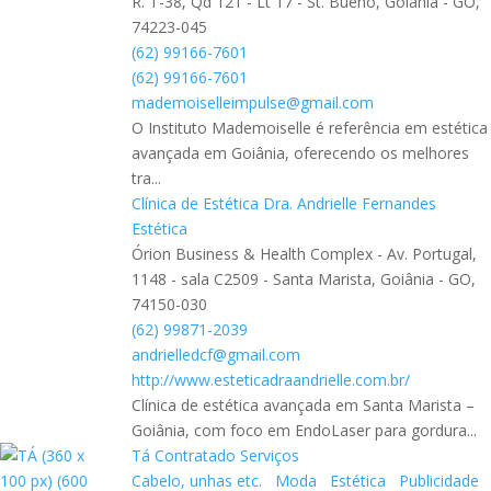
R. T-38, Qd 121 - Lt 17 - St. Bueno, Goiânia - GO,
74223-045
(62) 99166-7601
(62) 99166-7601
mademoiselleimpulse@gmail.com
O Instituto Mademoiselle é referência em estética
avançada em Goiânia, oferecendo os melhores
tra...
Clínica de Estética Dra. Andrielle Fernandes
Estética
Órion Business & Health Complex - Av. Portugal,
1148 - sala C2509 - Santa Marista, Goiânia - GO,
74150-030
(62) 99871-2039
andrielledcf@gmail.com
http://www.esteticadraandrielle.com.br/
Clínica de estética avançada em Santa Marista –
Goiânia, com foco em EndoLaser para gordura...
Tá Contratado Serviços
Cabelo, unhas etc.
Moda
Estética
Publicidade