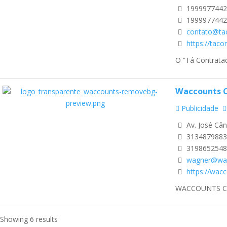
1999977442
1999977442
contato@ta
https://taco
O “Tá Contratad
Waccounts C
Publicidade
Av. José Cân
3134879883
3198652548
wagner@wac
https://wacc
WACCOUNTS CONTA
Showing 6 results