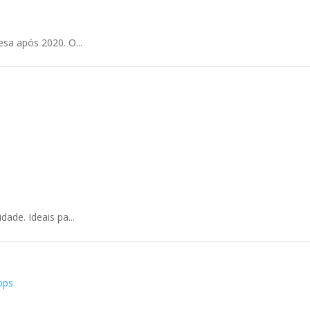
sa após 2020. O...
ade. Ideais pa...
ops