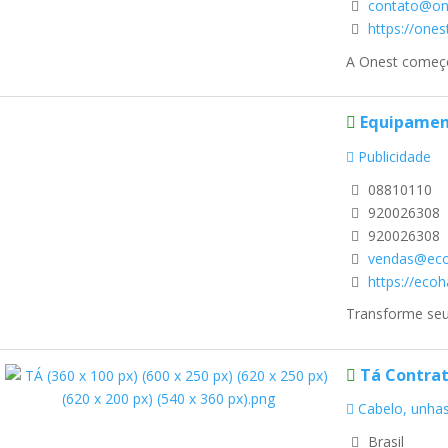
contato@on
https://ones
A Onest começo
Equipament
Publicidade
08810110
920026308
920026308
vendas@eco
https://ecoh
Transforme seu 
Tá Contrat
Cabelo, unhas
Brasil