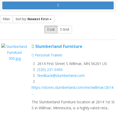
Filter
Sort by:
Newest First
List
Grid
Slumberland Furniture
Personal Trainer
2614 First Street S Willmar, MN 56201 US
(320) 231-0450
feedback@slumberland.com
https://stores.slumberland.com/mn/willmar/2614-
...
The Slumberland Furniture location at 2614 1st St
S in Willmar, Minnesota, is a highly-rated reta...