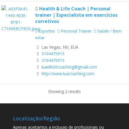
Health & Life Coach | Personal
trainer | Especialista em exercícios
corretivos
Esportes
Personal Trainer
Saúde / Bem
estar
Las Vegas, NV, EUA
3104475915
3104475915
luaelliottcoaching@gmail.com
http://www.luacoaching.com
Showing 2 results
Localização/Região
Apenas aceitamos a inclusao de profissionais ou