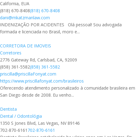
California, EUA
(818) 670-8408
(818) 670-8408
dani@mkatzmanlaw.com
INDENIZAÇÃO POR ACIDENTES Olá pessoal! Sou advogada
formada e licenciada no Brasil, moro e...
CORRETORA DE IMOVEIS
Corretores
2776 Gateway Rd, Carlsbad, CA, 92009
(858) 361-5582
(858) 361-5582
priscilla@priscillaFonyat.com
https://www.priscillafonyat.com/brasileiros
Oferecendo atendimento personalizado à comunidade brasileira em
San Diego desde de 2008. Eu venho...
Dentista
Dental / Odontológia
1350 S Jones Blvd, Las Vegas, NV 89146
702-870-6161
702-870-6161