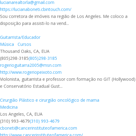
lucianarealtorla@gmail.com
https://lucianaboneti.cbintouch.com/
Sou corretora de imóveis na região de Los Angeles. Me coloco a
disposição para assisti-lo na vend...
Guitarrista/Educador
Música
Cursos
Thousand Oaks, CA, EUA
(805)298-3185
(805)298-3185
rogerioguitarra2005@msn.com
http://www.rogeriopeixoto.com
Violonista, guitarrista e professor com formação no GIT (Hollywood)
e Conservatório Estadual Gust...
Cirurgião Plástico e cirurgião oncológico de mama
Medicina
Los Angeles, CA, EUA
(310) 993-4679
(310) 993-4679
cboneti@cancerinstituteofamerica.com
http://www.cancerinstituteofamerica.com/