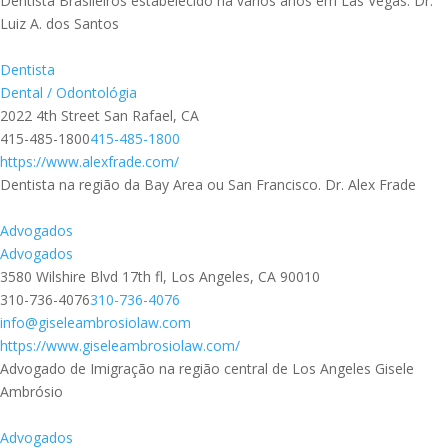
Dentista Brasileiros estabelecido ha vários anos em Las Vegas. Dr.
Luiz A. dos Santos
Dentista
Dental / Odontológia
2022 4th Street San Rafael, CA
415-485-1800
415-485-1800
https://www.alexfrade.com/
Dentista na região da Bay Area ou San Francisco. Dr. Alex Frade
Advogados
Advogados
3580 Wilshire Blvd 17th fl, Los Angeles, CA 90010
310-736-4076
310-736-4076
info@giseleambrosiolaw.com
https://www.giseleambrosiolaw.com/
Advogado de Imigração na região central de Los Angeles Gisele
Ambrósio
Advogados