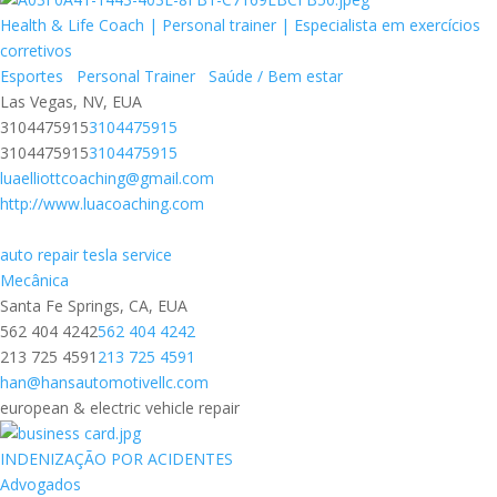
Health & Life Coach | Personal trainer | Especialista em exercícios
corretivos
Esportes
Personal Trainer
Saúde / Bem estar
Las Vegas, NV, EUA
3104475915
3104475915
3104475915
3104475915
luaelliottcoaching@gmail.com
http://www.luacoaching.com
auto repair tesla service
Mecânica
Santa Fe Springs, CA, EUA
562 404 4242
562 404 4242
213 725 4591
213 725 4591
han@hansautomotivellc.com
european & electric vehicle repair
INDENIZAÇÃO POR ACIDENTES
Advogados