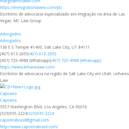
margo@mclawlv.com
https://immigrationlawnv.com/pt/
Escritório de advocacia especializado em imigração na área de Las
Vegas. MC Law Group
Advogados
Advogados
136 E S Temple #1400, Salt Lake City, UT 84111
(407) 613-2655
(407) 613-2655
(407) 725-4988 (Whatsapp)
(407) 725-4988 (Whatsapp)
https://www.linhareslaw.com/
Escritório de advocacia na região de Salt Lake City em Utah. Linhares
Law
Capoeira
Capoeira
5557 Washington Blvd, Los Angeles, CA 90016
(323)935-2224
(323)935-2224
capoeirabrasil@gmail.com
http://www.capoeirabrasil.com/