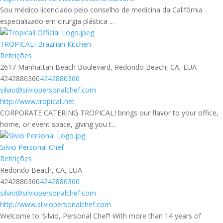
Sou médico licenciado pelo conselho de medicina da Califórnia
especializado em cirurgia plástica ...
TROPICALI Brazilian Kitchen
Refeições
2617 Manhattan Beach Boulevard, Redondo Beach, CA, EUA
4242880360
4242880360
silvio@silviopersonalchef.com
http://www.tropicali.net
CORPORATE CATERING TROPICALI brings our flavor to your office,
home, or event space, giving you t...
Silvio Personal Chef
Refeições
Redondo Beach, CA, EUA
4242880360
4242880360
silvio@silviopersonalchef.com
http://www.silviopersonalchef.com
Welcome to ‘Silvio, Personal Chef’! With more than 14 years of