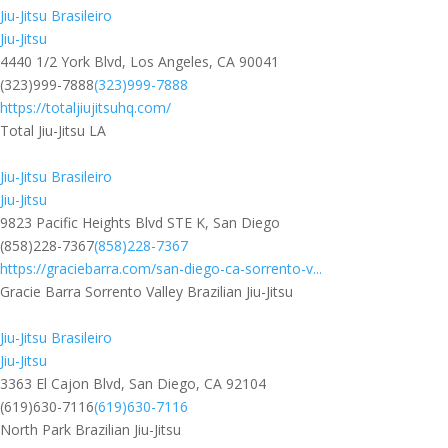
Jiu-Jitsu Brasileiro
Jiu-Jitsu
4440 1/2 York Blvd, Los Angeles, CA 90041
(323)999-7888
(323)999-7888
https://totaljiujitsuhq.com/
Total Jiu-Jitsu LA
Jiu-Jitsu Brasileiro
Jiu-Jitsu
9823 Pacific Heights Blvd STE K, San Diego
(858)228-7367
(858)228-7367
https://graciebarra.com/san-diego-ca-sorrento-v...
Gracie Barra Sorrento Valley Brazilian Jiu-Jitsu
Jiu-Jitsu Brasileiro
Jiu-Jitsu
3363 El Cajon Blvd, San Diego, CA 92104
(619)630-7116
(619)630-7116
North Park Brazilian Jiu-Jitsu