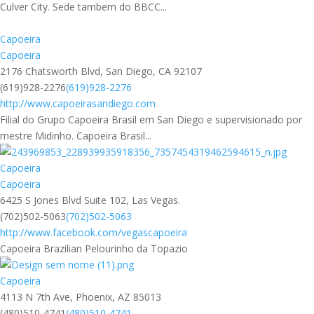
Culver City. Sede tambem do BBCC...
Capoeira
Capoeira
2176 Chatsworth Blvd, San Diego, CA 92107
(619)928-2276
(619)928-2276
http://www.capoeirasandiego.com
Filial do Grupo Capoeira Brasil em San Diego e supervisionado por
mestre Midinho. Capoeira Brasil...
Capoeira
Capoeira
6425 S Jones Blvd Suite 102, Las Vegas.
(702)502-5063
(702)502-5063
http://www.facebook.com/vegascapoeira
Capoeira Brazilian Pelourinho da Topazio
Capoeira
4113 N 7th Ave, Phoenix, AZ 85013
(480)510-4741
(480)510-4741