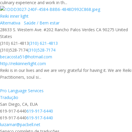
culinary experience and work in th...
Reiki inner light
Alternativa
Saúde / Bem estar
28633 S. Western Ave. #202 Rancho Palos Verdes CA 90275 United
States
(310) 621-4813
(310) 621-4813
(310)528-7174
(310)528-7174
becacosta51@hotmail.com
http://reikiinnerlight.com
Reiki is in our lives and we are very grateful for having it. We are Reiki
Practitioners, soul si...
Pro Language Services
Tradução
San Diego, CA, EUA
619-917-6440
619-917-6440
619-917-6440
619-917-6440
luizamar@pacbell.net
Serviço completo de traduções