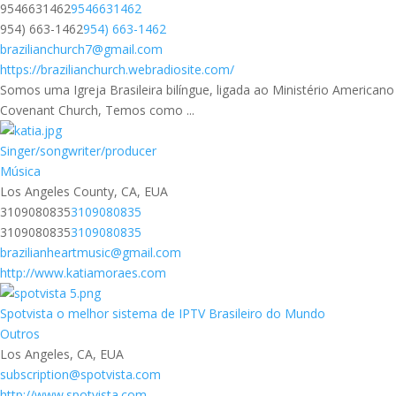
9546631462
9546631462
954) 663-1462
954) 663-1462
brazilianchurch7@gmail.com
https://brazilianchurch.webradiosite.com/
Somos uma Igreja Brasileira bilíngue, ligada ao Ministério Americano
Covenant Church, Temos como ...
Singer/songwriter/producer
Música
Los Angeles County, CA, EUA
3109080835
3109080835
3109080835
3109080835
brazilianheartmusic@gmail.com
http://www.katiamoraes.com
Spotvista o melhor sistema de IPTV Brasileiro do Mundo
Outros
Los Angeles, CA, EUA
subscription@spotvista.com
http://www.spotvista.com