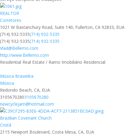
REALTOR
Corretores
1021 W Bastanchury Road, Suite 140, Fullerton, CA 92833, EUA
(714) 932-5335
(714) 932-5335
(714) 932-5335
(714) 932-5335
Vlad@Bellemo.com
http://www.Bellemo.com
Residential Real Estate / Ramo Imobiliário Residencial
Música Brasielira
Música
Redondo Beach, CA, EUA
3105670280
3105670280
newcyclejam@hotmail.com
Brazilian Covenant Church
Cristã
2115 Newport Boulevard, Costa Mesa, CA, EUA