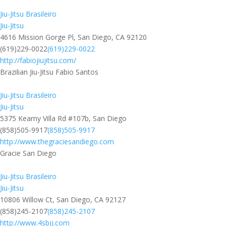
Jiu-Jitsu Brasileiro
Jiu-Jitsu
4616 Mission Gorge Pl, San Diego, CA 92120
(619)229-0022
(619)229-0022
http://fabiojiujitsu.com/
Brazilian Jiu-Jitsu Fabio Santos
Jiu-Jitsu Brasileiro
Jiu-Jitsu
5375 Kearny Villa Rd #107b, San Diego
(858)505-9917
(858)505-9917
http://www.thegraciesandiego.com
Gracie San Diego
Jiu-Jitsu Brasileiro
Jiu-Jitsu
10806 Willow Ct, San Diego, CA 92127
(858)245-2107
(858)245-2107
http://www.4sbjj.com