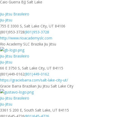
Caio Guerra BJJ Salt Lake
Jiu-Jitsu Brasileiro
Jiu-Jitsu
755 E 3300 S, Salt Lake City, UT 84106
(801)953-3728
(801)953-3728
http://www.rioacademyslc.com
Rio Academy SLC Brazilia Jiu Jitsu
Jiu-Jitsu Brasileiro
Jiu-Jitsu
66 E 3750 S, Salt Lake City, UT 84115
(801)449-0162
(801)449-0162
https://graciebarra.com/salt-lake-city-ut/
Gracie Barra Brazilian Jiu Jitsu Salt Lake City
Jiu-Jitsu Brasileiro
Jiu-Jitsu
3361 S 200 E, South Salt Lake, UT 84115
(801)645-4726
(801)645-4726