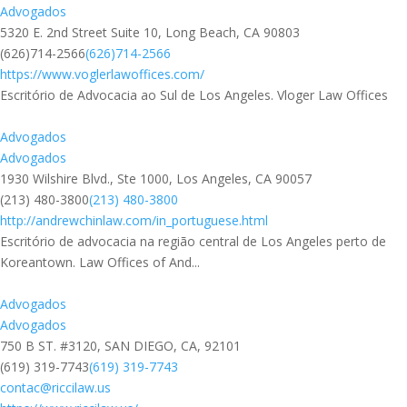
Advogados
5320 E. 2nd Street Suite 10, Long Beach, CA 90803
(626)714-2566
(626)714-2566
https://www.voglerlawoffices.com/
Escritório de Advocacia ao Sul de Los Angeles. Vloger Law Offices
Advogados
Advogados
1930 Wilshire Blvd., Ste 1000, Los Angeles, CA 90057
(213) 480-3800
(213) 480-3800
http://andrewchinlaw.com/in_portuguese.html
Escritório de advocacia na região central de Los Angeles perto de
Koreantown. Law Offices of And...
Advogados
Advogados
750 B ST. #3120, SAN DIEGO, CA, 92101
(619) 319-7743
(619) 319-7743
contac@riccilaw.us