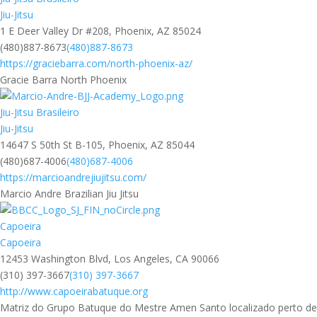
Jiu-Jitsu
1 E Deer Valley Dr #208, Phoenix, AZ 85024
(480)887-8673
(480)887-8673
https://graciebarra.com/north-phoenix-az/
Gracie Barra North Phoenix
Jiu-Jitsu Brasileiro
Jiu-Jitsu
14647 S 50th St B-105, Phoenix, AZ 85044
(480)687-4006
(480)687-4006
https://marcioandrejiujitsu.com/
Marcio Andre Brazilian Jiu Jitsu
Capoeira
Capoeira
12453 Washington Blvd, Los Angeles, CA 90066
(310) 397-3667
(310) 397-3667
http://www.capoeirabatuque.org
Matriz do Grupo Batuque do Mestre Amen Santo localizado perto de