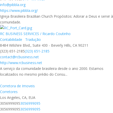
info@pibbla.org
https://www.pibbla.org/
Igreja Brasileira Brazilian Church Propósitos: Adorar a Deus e servir à
comunidade.
RC BUSINESS SERVICES / Ricardo Coutinho
Contabilidade
Tradução
8484 Wilshire Blvd., Suite 430 - Beverly Hills, CA 90211
(323) 651-2185
(323) 651-2185
contact@rcbusiness.net
http://www.rcbusiness.net
A serviço da comunidade brasileira desde o ano 2000. Estamos
localizados no mesmo prédio do Consu...
Corretora de Imoveis
Corretores
Los Angeles, CA, EUA
3056999095
3056999095
3056999095
3056999095