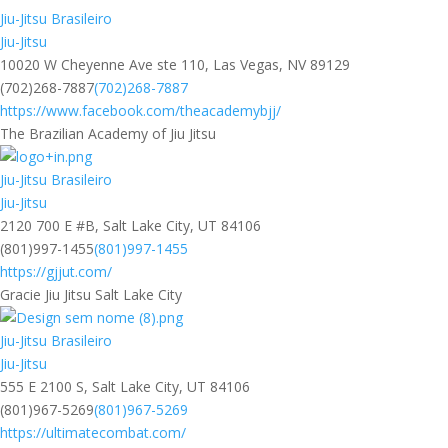
Jiu-Jitsu Brasileiro
Jiu-Jitsu
10020 W Cheyenne Ave ste 110, Las Vegas, NV 89129
(702)268-7887
(702)268-7887
https://www.facebook.com/theacademybjj/
The Brazilian Academy of Jiu Jitsu
Jiu-Jitsu Brasileiro
Jiu-Jitsu
2120 700 E #B, Salt Lake City, UT 84106
(801)997-1455
(801)997-1455
https://gjjut.com/
Gracie Jiu Jitsu Salt Lake City
Jiu-Jitsu Brasileiro
Jiu-Jitsu
555 E 2100 S, Salt Lake City, UT 84106
(801)967-5269
(801)967-5269
https://ultimatecombat.com/