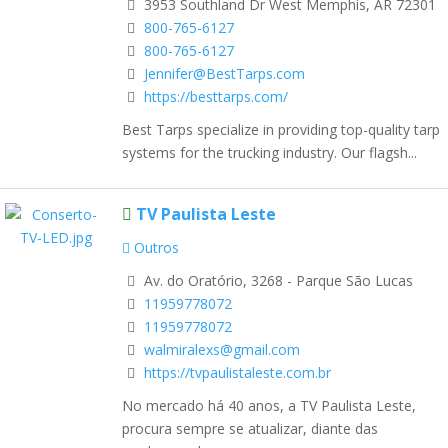
3953 Southland Dr West Memphis, AR 72301
800-765-6127
800-765-6127
Jennifer@BestTarps.com
https://besttarps.com/
Best Tarps specialize in providing top-quality tarp
systems for the trucking industry. Our flagsh...
TV Paulista Leste
Outros
Av. do Oratório, 3268 - Parque São Lucas
11959778072
11959778072
walmiralexs@gmail.com
https://tvpaulistaleste.com.br
No mercado há 40 anos, a TV Paulista Leste,
procura sempre se atualizar, diante das