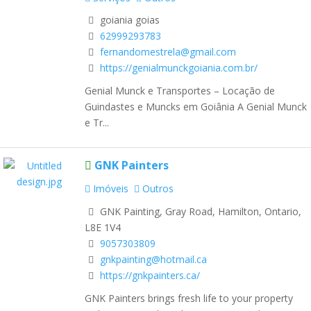
goiania goias
62999293783
fernandomestrela@gmail.com
https://genialmunckgoiania.com.br/
Genial Munck e Transportes – Locação de
Guindastes e Muncks em Goiânia A Genial Munck
e Tr...
GNK Painters
Imóveis
Outros
GNK Painting, Gray Road, Hamilton, Ontario,
L8E 1V4
9057303809
gnkpainting@hotmail.ca
https://gnkpainters.ca/
GNK Painters brings fresh life to your property