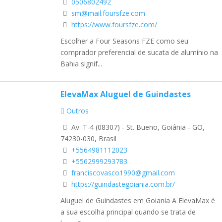
0506802492
sm@mail.foursfze.com
https://www.foursfze.com/
Escolher a Four Seasons FZE como seu
comprador preferencial de sucata de alumínio na
Bahia signif...
ElevaMax Aluguel de Guindastes
Outros
Av. T-4 (08307) - St. Bueno, Goiânia - GO,
74230-030, Brasil
+5564981112023
+5562999293783
franciscovasco1990@gmail.com
https://guindastegoiania.com.br/
Aluguel de Guindastes em Goiania A ElevaMax é
a sua escolha principal quando se trata de