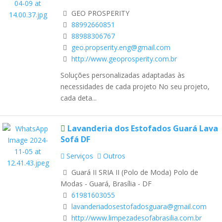
GEO PROSPERITY
88992660851
88988306767
geo.propserity.eng@gmail.com
http://www.geoprosperity.com.br
Soluções personalizadas adaptadas às
necessidades de cada projeto No seu projeto,
cada deta...
Lavanderia dos Estofados Guará Lava
Sofá DF
Serviços
Outros
Guará II SRIA II (Polo de Moda) Polo de
Modas - Guará, Brasília - DF
61981603055
lavanderiadosestofadosguara@gmail.com
http://www.limpezadesofabrasilia.com.br