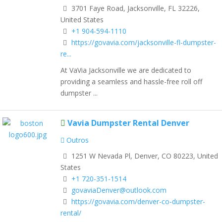
3701 Faye Road, Jacksonville, FL 32226,
United States
+1 904-594-1110
https://govavia.com/jacksonville-fl-dumpster-
re...
At VaVia Jacksonville we are dedicated to
providing a seamless and hassle-free roll off
dumpster ...
Vavia Dumpster Rental Denver
Outros
1251 W Nevada Pl, Denver, CO 80223, United
States
+1 720-351-1514
govaviaDenver@outlook.com
https://govavia.com/denver-co-dumpster-
rental/