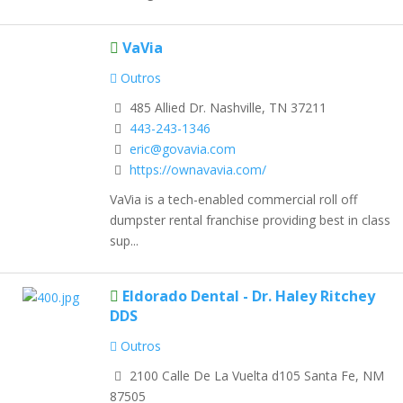
VaVia
Outros
485 Allied Dr. Nashville, TN 37211
443-243-1346
eric@govavia.com
https://ownavavia.com/
VaVia is a tech-enabled commercial roll off
dumpster rental franchise providing best in class
sup...
Eldorado Dental - Dr. Haley Ritchey
DDS
Outros
2100 Calle De La Vuelta d105 Santa Fe, NM
87505