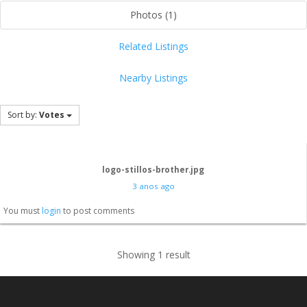
Photos (1)
Related Listings
Nearby Listings
Sort by:
Votes
logo-stillos-brother.jpg
3 anos ago
You must
login
to post comments
Showing 1 result