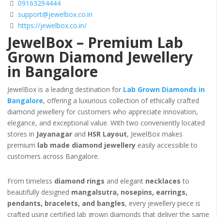
09163294444
support@jewelbox.co.in
https://jewelbox.co.in/
JewelBox – Premium Lab
Grown Diamond Jewellery
in Bangalore
JewelBox is a leading destination for
Lab Grown Diamonds in
Bangalore
, offering a luxurious collection of ethically crafted
diamond jewellery for customers who appreciate innovation,
elegance, and exceptional value. With two conveniently located
stores in
Jayanagar
and
HSR Layout
, JewelBox makes
premium
lab made diamond jewellery
easily accessible to
customers across Bangalore.
From timeless
diamond rings
and elegant
necklaces
to
beautifully designed
mangalsutra, nosepins, earrings,
pendants, bracelets, and bangles
, every jewellery piece is
crafted using certified lab grown diamonds that deliver the same