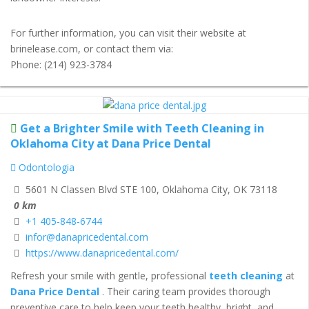
For further information, you can visit their website at
brinelease.com, or contact them via:
Phone: (214) 923-3784
Get a Brighter Smile with Teeth Cleaning in
Oklahoma City at Dana Price Dental
Odontologia
5601 N Classen Blvd STE 100, Oklahoma City, OK 73118
0 km
+1 405-848-6744
infor@danapricedental.com
https://www.danapricedental.com/
Refresh your smile with gentle, professional
teeth cleaning
at
Dana Price Dental
. Their caring team provides thorough
preventive care to help keep your teeth healthy, bright, and