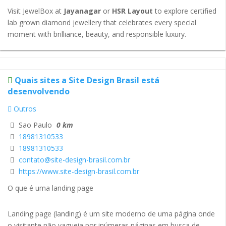
Visit JewelBox at
Jayanagar
or
HSR Layout
to explore certified
lab grown diamond jewellery that celebrates every special
moment with brilliance, beauty, and responsible luxury.
Quais sites a Site Design Brasil está
desenvolvendo
Outros
Sao Paulo
0 km
18981310533
18981310533
contato@site-design-brasil.com.br
https://www.site-design-brasil.com.br
O que é uma landing page
Landing page (landing) é um site moderno de uma página onde
o visitante não vagueia por inúmeras páginas em busca de