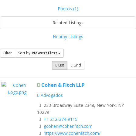
Photos (1)
Related Listings
Nearby Listings
Filter
Sort by:
Newest First
List
Grid
Cohen & Fitch LLP
Advogados
233 Broadway Suite 2348, New York, NY
10279
+1 212-374-9115
gcohen@cohenfitch.com
https://www.cohenfitch.com/