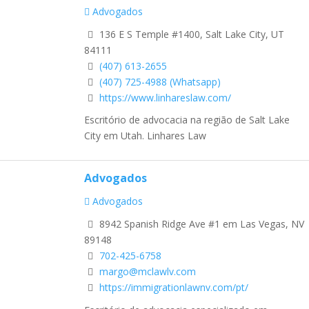
Advogados
136 E S Temple #1400, Salt Lake City, UT
84111
(407) 613-2655
(407) 725-4988 (Whatsapp)
https://www.linhareslaw.com/
Escritório de advocacia na região de Salt Lake
City em Utah. Linhares Law
Advogados
Advogados
8942 Spanish Ridge Ave #1 em Las Vegas, NV
89148
702-425-6758
margo@mclawlv.com
https://immigrationlawnv.com/pt/