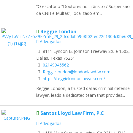
“O escritório “Doutores no Trânsito / Suspensão
da CNH e Multas”, localizado em...
Reggie London
Advogados
8111 Lyndon B. Johnson Freeway Stuie 1502,
Dallas, Texas 75251
02149945562
Reggie.london@londonlawdfw.com
https://reggielondonlawyer.com/
Reggie London, a trusted dallas criminal defense
lawyer, leads a dedicated team that provides...
Santos Lloyd Law Firm, P.C
Advogados
1150 Main St suite e, Irvine, CA 92614, EUA