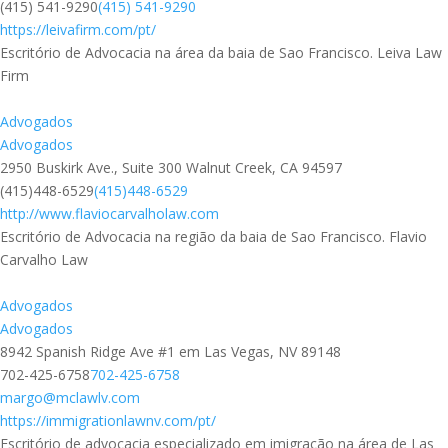
(415) 541-9290
(415) 541-9290
https://leivafirm.com/pt/
Escritório de Advocacia na área da baia de Sao Francisco. Leiva Law
Firm
Advogados
Advogados
2950 Buskirk Ave., Suite 300 Walnut Creek, CA 94597
(415)448-6529
(415)448-6529
http://www.flaviocarvalholaw.com
Escritório de Advocacia na região da baia de Sao Francisco. Flavio
Carvalho Law
Advogados
Advogados
8942 Spanish Ridge Ave #1 em Las Vegas, NV 89148
702-425-6758
702-425-6758
margo@mclawlv.com
https://immigrationlawnv.com/pt/
Escritório de advocacia especializado em imigração na área de Las