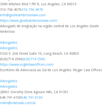
3580 Wilshire Blvd 17th fl, Los Angeles, CA 90010
310-736-4076
310-736-4076
info@giseleambrosiolaw.com
https://www.giseleambrosiolaw.com/
Advogado de Imigração na região central de Los Angeles Gisele
Ambrósio
Advogados
Advogados
5320 E. 2nd Street Suite 10, Long Beach, CA 90803
(626)714-2566
(626)714-2566
https://www.voglerlawoffices.com/
Escritório de Advocacia ao Sul de Los Angeles. Vloger Law Offices
Advogados
Advogados
28001 Dorothy Drive Agoura Hills, CA 91301
646 741-6100
646 741-6100
rolim@rolimadv.com.br