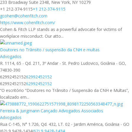
233 Broadway Suite 2348, New York, NY 10279
+1 212-374-9115
+1 212-374-9115
gcohen@cohenfitch.com
https://www.cohenfitch.com/
Cohen & Fitch LLP stands as a powerful advocate for victims of
workplace misconduct. Our atto...
Doutores no Trânsito / suspensão da CNH e multas
Advogados
R. 1114, 65 - Qd. 211, 3º Andar - St. Pedro Ludovico, Goiânia - GO,
74830-390
62992452152
62992452152
62992452152
62992452152
“O escritório “Doutores no Trânsito / Suspensão da CNH e Multas”,
localizado em...
Ferreira & Jungmann Cançado Advogados Associados
Advogados
Rua C-145, N° 1.726, Qd. 432, LT. 02 - Jardim América, Goiânia - GO
(62) 9 9428-1434
(62) 9 9428-1434