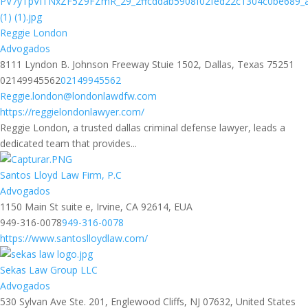
Reggie London
Advogados
8111 Lyndon B. Johnson Freeway Stuie 1502, Dallas, Texas 75251
02149945562
02149945562
Reggie.london@londonlawdfw.com
https://reggielondonlawyer.com/
Reggie London, a trusted dallas criminal defense lawyer, leads a
dedicated team that provides...
Santos Lloyd Law Firm, P.C
Advogados
1150 Main St suite e, Irvine, CA 92614, EUA
949-316-0078
949-316-0078
https://www.santoslloydlaw.com/
Sekas Law Group LLC
Advogados
530 Sylvan Ave Ste. 201, Englewood Cliffs, NJ 07632, United States