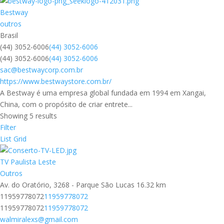
Bestway
outros
Brasil
(44) 3052-6006
(44) 3052-6006
(44) 3052-6006
(44) 3052-6006
sac@bestwaycorp.com.br
https://www.bestwaystore.com.br/
A Bestway é uma empresa global fundada em 1994 em Xangai,
China, com o propósito de criar entrete...
Showing 5 results
Filter
List
Grid
TV Paulista Leste
Outros
Av. do Oratório, 3268 - Parque São Lucas
16.32 km
11959778072
11959778072
11959778072
11959778072
walmiralexs@gmail.com