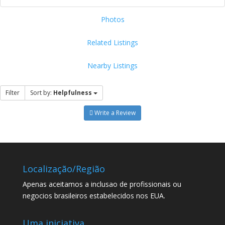
Photos
Related Listings
Nearby Listings
Filter
Sort by:
Helpfulness
Write a Review
Localização/Região
Apenas aceitamos a inclusao de profissionais ou
negocios brasileiros estabelecidos nos EUA.
Uma iniciativa