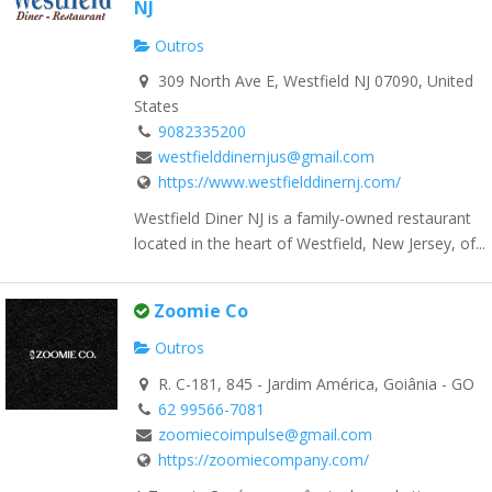
NJ
Outros
309 North Ave E, Westfield NJ 07090, United
States
9082335200
westfielddinernjus@gmail.com
https://www.westfielddinernj.com/
Westfield Diner NJ is a family-owned restaurant
located in the heart of Westfield, New Jersey, of...
Zoomie Co
Outros
R. C-181, 845 - Jardim América, Goiânia - GO
62 99566-7081
zoomiecoimpulse@gmail.com
https://zoomiecompany.com/