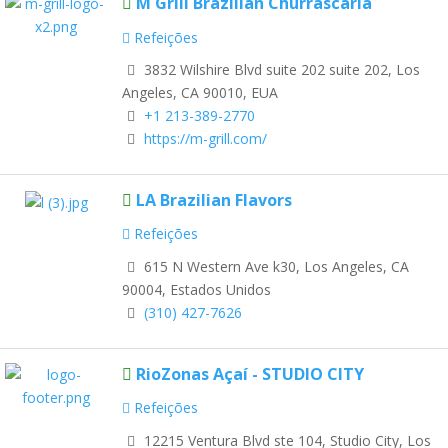
M Grill Brazilian Churrascaria
Refeições
3832 Wilshire Blvd suite 202 suite 202, Los
Angeles, CA 90010, EUA
+1 213-389-2770
https://m-grill.com/
LA Brazilian Flavors
Refeições
615 N Western Ave k30, Los Angeles, CA
90004, Estados Unidos
(310) 427-7626
RioZonas Açaí - STUDIO CITY
Refeições
12215 Ventura Blvd ste 104, Studio City, Los