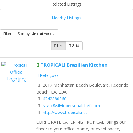
Related Listings
Nearby Listings
Filter
Sort by:
Unclaimed
List
Grid
TROPICALI Brazilian Kitchen
Refeições
2617 Manhattan Beach Boulevard, Redondo
Beach, CA, EUA
4242880360
silvio@silviopersonalchef.com
http://www.tropicali.net
CORPORATE CATERING TROPICALI brings our
flavor to your office, home, or event space,