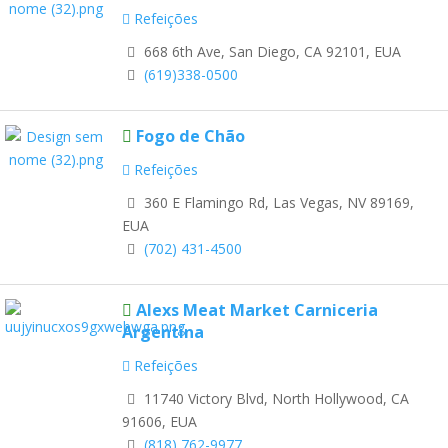
Refeições
668 6th Ave, San Diego, CA 92101, EUA
(619)338-0500
Fogo de Chão
Refeições
360 E Flamingo Rd, Las Vegas, NV 89169,
EUA
(702) 431-4500
Alexs Meat Market Carniceria
Argentina
Refeições
11740 Victory Blvd, North Hollywood, CA
91606, EUA
(818) 762-9977