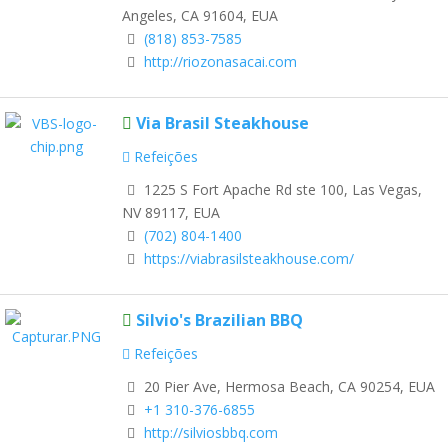
Angeles, CA 91604, EUA
(818) 853-7585
http://riozonasacai.com
Via Brasil Steakhouse
Refeições
1225 S Fort Apache Rd ste 100, Las Vegas,
NV 89117, EUA
(702) 804-1400
https://viabrasilsteakhouse.com/
Silvio's Brazilian BBQ
Refeições
20 Pier Ave, Hermosa Beach, CA 90254, EUA
+1 310-376-6855
http://silviosbbq.com