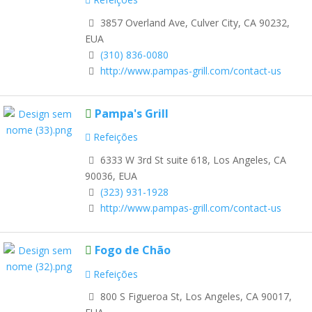
3857 Overland Ave, Culver City, CA 90232,
EUA
(310) 836-0080
http://www.pampas-grill.com/contact-us
Pampa's Grill
Refeições
6333 W 3rd St suite 618, Los Angeles, CA
90036, EUA
(323) 931-1928
http://www.pampas-grill.com/contact-us
Fogo de Chão
Refeições
800 S Figueroa St, Los Angeles, CA 90017,